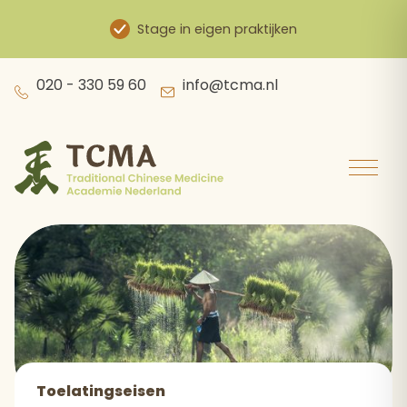
Stage in eigen praktijken
Skip
020 - 330 59 60
info@tcma.nl
to
content
Toelatingseisen