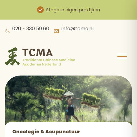
Stage in eigen praktijken
Skip
020 - 330 59 60
info@tcma.nl
to
content
Oncologie & Acupunctuur