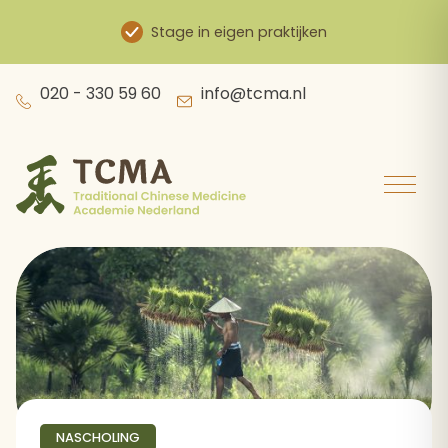
Stage in eigen praktijken
Skip
020 - 330 59 60
info@tcma.nl
to
content
NASCHOLING