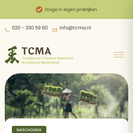
HBO-didactisch geschoolde docenten
Skip
020 - 330 59 60
info@tcma.nl
to
content
NASCHOLING