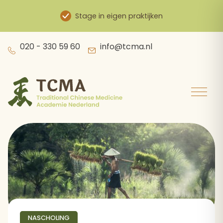
Stage in eigen praktijken
Skip
020 - 330 59 60
info@tcma.nl
to
content
NASCHOLING