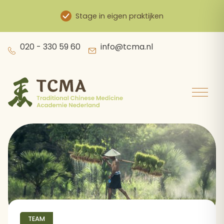
Stage in eigen praktijken
Skip
020 - 330 59 60
info@tcma.nl
to
content
TEAM